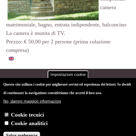
camera
matrimoniale, bagno, entrata indipendente, balconcino
La camera è munita di TV.
Prezzo: € 50,00 per 2 persone (prima colazione
compresa)
Impostazioni cookie
Questo sito utilizza i cookie per migliorare servizi ed esperienza dei lettori. Se decidi
di continuare la navigazione consideriamo che accetti il loro uso.
Privacy Policy e Cookie Policy
-
Area privata
No, dammi maggiori informazioni
Ci trovi anche sul portale
Agriturismi in Maremma
Cookie tecnici
Cookie analitici
Agriturismo Poderino | Loc. Poderino · 58053 Roccalbegna
(Grosseto) | Cell. 342 7446666 |
Salva preferenze